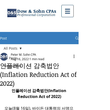
Dow & Sohn CPAs
Professional Corporation
Post
All Posts
Peter M. Sohn CPA
All Posts
Aug 16, 2022
1 min read
인플레이션 감축법안
Newsletter
(Inflation Reduction Act of
2022)
인플레이션 감축법안(Inflation 
Reduction Act of 2022)
오늘(8월 16일), 바이든 대통령의 서명으