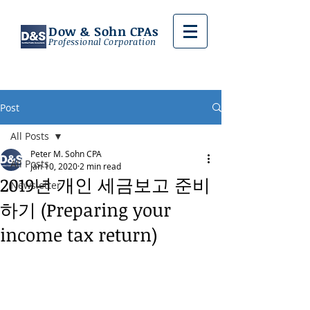
Dow & Sohn CPAs
Professional Corporation
Post
All Posts
Peter M. Sohn CPA
All Posts
Jan 10, 2020
2 min read
2019년 개인 세금보고 준비
Newsletter
하기 (Preparing your
income tax return)